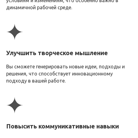
условиям и изменениям, что особенно важно в
динамичной рабочей среде.
Улучшить творческое мышление
Вы сможете генерировать новые идеи, подходы и
решения, что способствует инновационному
ФОРМАТ КУРСА
подходу в вашей работе.
Продолжительность
Повысить коммуникативные навыки
Курс рассчитан на один месяц.
В течение этого времени вас ждут