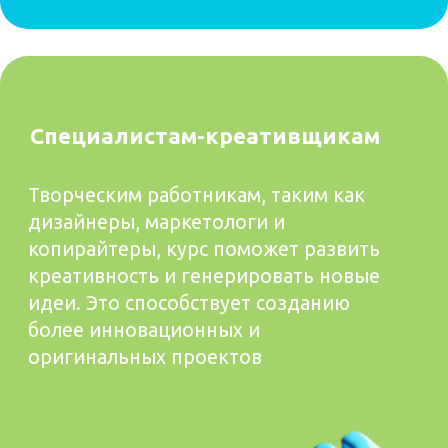
мозга;
Образование: психолог, прошла
обучение в области
трансформационного коучинга;
Годы практического опыта в области
улучшения когнитивных функций мозга;
Профессиональное образование в
психологии, что обеспечивает глубокий
понимание психологических
механизмов;
Проходила обучение
трансформационному коучингу для
оказания поддержки в процессе
изменения мышления и поведения
Цели сотрудничества:
Помочь вам раскрыть ваш потенциал и
достичь новых высот в когнитивной
деятельности
Обеспечить поддержку и