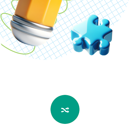
Студенты и молодые специалисты
получат полезные навыки для
успешного старта своей карьеры.
Развитие когнитивных функций
поможет им быстрее усваивать новую
информацию и адаптироваться к
профессиональной среде.
Менеджерам и руководителям
Менеджеры и руководители могут
значительно улучшить свои навыки
принятия решений, стратегического
мышления и управления командой. Курс
поможет им стать более уверенными
лидерами и эффективно справляться с
многозадачностью