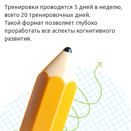
Специалистам-креативщикам
Творческим работникам, таким как
дизайнеры, маркетологи и
копирайтеры, курс поможет развить
креативность и генерировать новые
идеи. Это способствует созданию
более инновационных и
оригинальных проектов
Студентам и молодым
специалистам