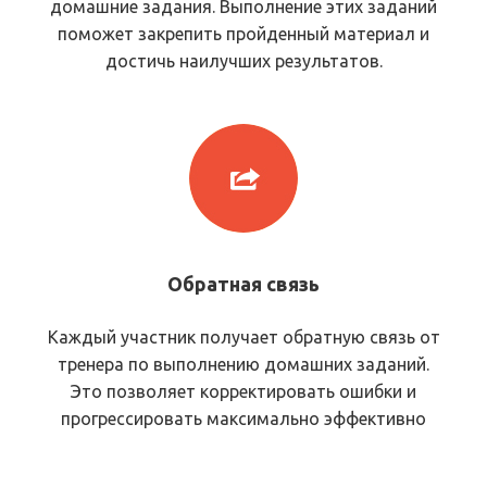
домашние задания. Выполнение этих заданий
поможет закрепить пройденный материал и
Людям старшего возраста
достичь наилучших результатов.
Курс будет полезен людям старшего
возраста, которые хотят сохранить
остроту ума и предотвратить
когнитивные заболевания. Регулярные
тренировки мозга замедляют процесс
старения и поддерживают умственную
активность на высоком уровне.
Обратная связь
Каждый участник получает обратную связь от
тренера по выполнению домашних заданий.
Это позволяет корректировать ошибки и
прогрессировать максимально эффективно